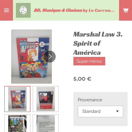
Passer
BD, Musique & Cinéma
by Le Carrousel du livre
au
contenu
principal
Marshal Law 3.
Spirit of
América
Super-héros
5,00 €
Provenance