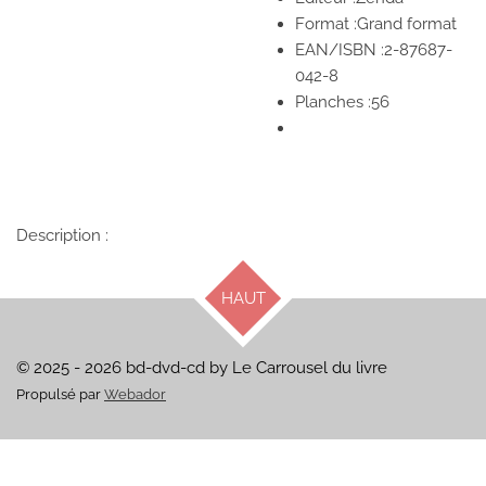
Format :Grand format
EAN/ISBN :2-87687-
042-8
Planches :56
Description :
HAUT
© 2025 - 2026 bd-dvd-cd by Le Carrousel du livre
Propulsé par
Webador