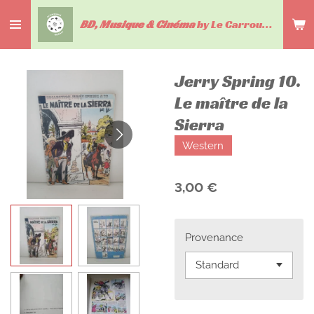
Passer
BD, Musique & Cinéma
by Le Carrousel du livre
au
contenu
principal
Jerry Spring 10.
Le maître de la
Sierra
Western
3,00 €
Provenance