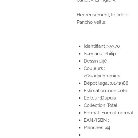
bandit « El Tigre ».
Heureusement, le fidèle
Pancho veille.
Identifiant :35370
Scénario :Philip
Dessin :Jijé
Couleurs :
<Quadrichromie>
Dépot légal :01/1988
Estimation :non coté
Editeur :Dupuis
Collection :Total
Format :Format normal
EAN/ISBN :
Planches :44