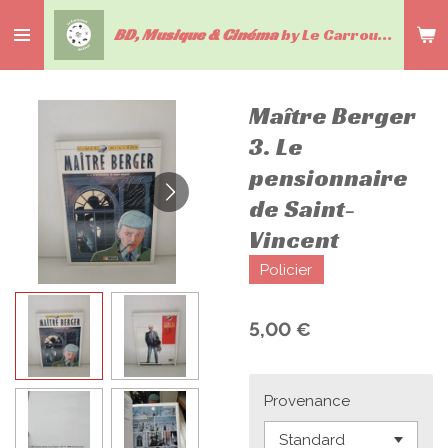
Passer
BD, Musique & Cinéma
by Le Carrousel du livre
au
contenu
principal
Maître Berger
3. Le
pensionnaire
de Saint-
Vincent
Policier
5,00 €
Provenance