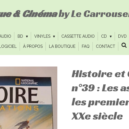
que & Cinéma
by Le Carrousel
 AUDIO
BD
VINYLES
CASSETTE AUDIO
CD
DVD
LOGICIEL
À PROPOS
LA BOUTIQUE
FAQ
CONTACT
Histoire et 
n°39 : Les a
les premie
XXe siècle