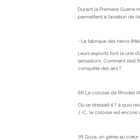
Durant la Première Guerre mo
permettent à l’aviation de dé
- La fabrique des héros (M
Leurs exploits font la une d
sensations. Comment s’est f
conquête des airs ?
66 Le colosse de Rhodes (A
Où se dressait-il ? à quoi ress
J.-C., le colosse est encor
76 Goya, un génie au cœur 