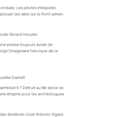
ndiale, ces pilotes intrépides
ployer ses ailes sur le front aérien.
élodie Simard-Houde)
’une presse toujours avide de
orgé l’imaginaire héroïque de la
urélie Damet)
emblait-il ? Détruit au IIIe siècle av.
e une énigme pour les archéologues.
des ténèbres (José Antonio Vigara