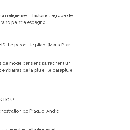
on religieuse… L’histoire tragique de
grand peintre espagnol.
 Le parapluie pliant (Maria Pilar
rs de mode parisiens s’arrachent un
x embarras de la pluie : le parapluie
SITIONS
enestration de Prague (André
contre entre catholiques et