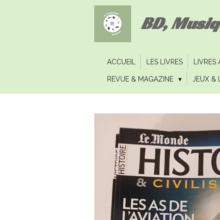
Passer
BD, Musi
au
contenu
principal
ACCUEIL
LES LIVRES
LIVRES
REVUE & MAGAZINE
JEUX & 