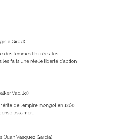
inie Girod)
 des femmes libérées, les
es faits une réelle liberté d’action
lker Vadillo)
 hérite de l’empire mongol en 1260.
s censé assumer…
irs (Juan Vasquez Garcia)