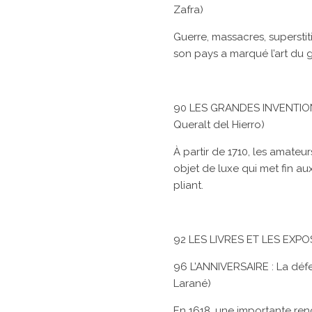
Zafra)
Guerre, massacres, superstiti
son pays a marqué l’art du 
90 LES GRANDES INVENTIONS :
Queralt del Hierro)
À partir de 1710, les amateu
objet de luxe qui met fin au
pliant.
92 LES LIVRES ET LES EXPO
96 L’ANNIVERSAIRE : La déf
Larané)
En 1618, une importante ren