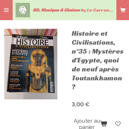
Passer
BD, Musique & Cinéma
by Le Carrousel du livre
au
contenu
principal
Histoire et
Civilisations,
n°35 : Mystères
d'Egypte, quoi
de neuf après
Toutankhamon
?
3,00 €
Ajouter au
panier