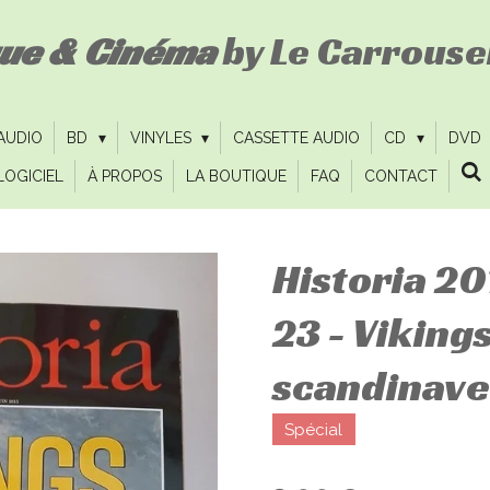
que & Cinéma
by Le Carrousel
 AUDIO
BD
VINYLES
CASSETTE AUDIO
CD
DVD
LOGICIEL
À PROPOS
LA BOUTIQUE
FAQ
CONTACT
Historia 20
23 - Vikings
scandinave
Spécial