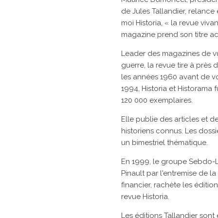
de Jules Tallandier, relance
moi Historia, « la revue viva
magazine prend son titre ac
Leader des magazines de vul
guerre, la revue tire à près
les
années 1960
avant de vo
1994,
Historia
et
Historama
f
120 000 exemplaires.
Elle publie des articles et 
historiens connus. Les doss
un
bimestriel
thématique.
En 1999, le groupe Sebdo-Le
Pinault
par l'entremise de la
financier, rachète les
édition
revue
Historia.
Les éditions Tallandier son