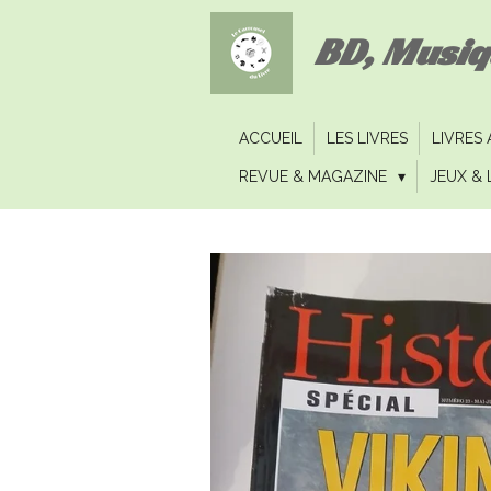
Passer
BD, Musi
au
contenu
principal
ACCUEIL
LES LIVRES
LIVRES
REVUE & MAGAZINE
JEUX & 