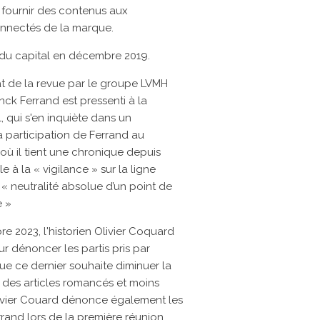
e fournir des contenus aux
connectés de la marque.
 du capital en
décembre 2019.
t de la revue par le groupe LVMH
nck Ferrand
est pressenti à la
, qui s'en inquiète dans un
 participation de Ferrand au
où il tient une chronique depuis
e à la
« vigilance »
sur la ligne
« neutralité absolue d’un point de
e »
re 2023, l'historien Olivier Coquard
ur dénoncer les partis pris par
ue ce dernier souhaite diminuer la
er des articles romancés et moins
 Olivier Couard dénonce également les
rand lors de la première réunion