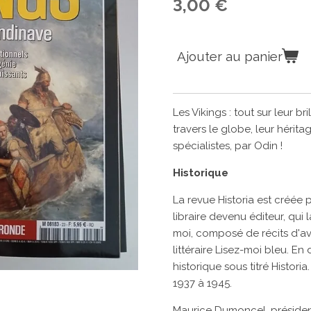
3,00 €
Ajouter au panier
Les Vikings : tout sur leur br
travers le globe, leur hérita
spécialistes, par Odin !
Historique
La revue
Historia
est créée 
libraire devenu éditeur, qui
moi, composé de récits d'a
littéraire
Lisez-moi bleu. En
historique
sous titré
Histori
1937 à 1945.
Maurice Dumoncel, président 