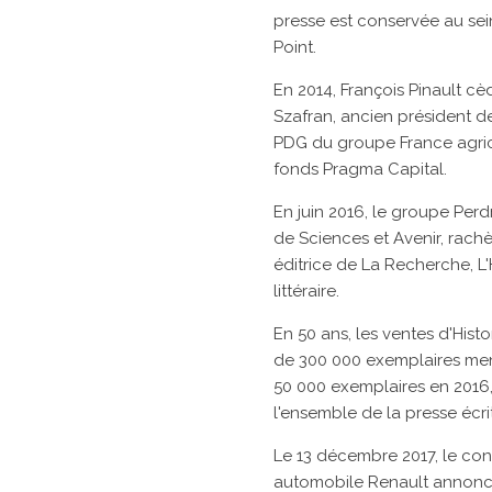
presse est conservée au se
Point.
En 2014,
François Pinault
cèd
Szafran, ancien président d
PDG du groupe
France agri
fonds Pragma Capital.
En
juin 2016, le
groupe Perdri
de
Sciences et Avenir, rachè
éditrice de
La Recherche,
L'
littéraire.
En 50 ans, les ventes d'Histo
de 300 000 exemplaires men
50 000 exemplaires en 2016
l'ensemble de la presse écri
Le
13 décembre 2017, le con
automobile
Renault
annonce