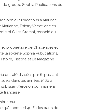
in du groupe
Sophia Publications
du
e Sophia Publications à
Maurice
e
Marianne,
Thierry Verret, ancien
cole
et
Gilles Gramat, associé du
el, propriétaire de
Challenges
et
te la société Sophia Publications,
Histoire,
Historia
et
Le Magazine
ria ont été divisées par 6, passant
suels dans les années 1960 à
, subissant l'érosion commune à
te française.
structeur
 qu'il acquiert 40 % des parts de