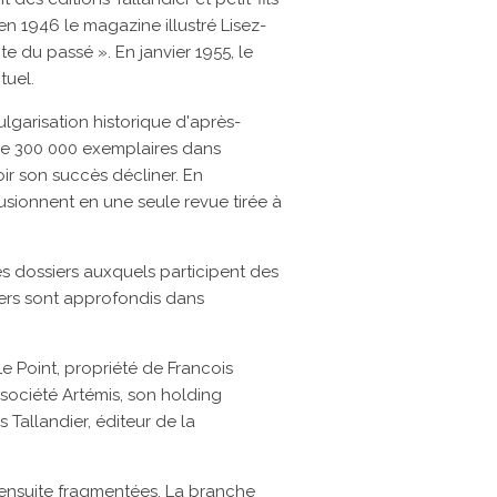
 en 1946 le magazine illustré
Lisez-
nte du passé ». En
janvier 1955, le
tuel.
garisation historique d'après-
 de 300 000 exemplaires dans
ir son succès décliner. En
usionnent en une seule revue tirée à
des dossiers auxquels participent des
iers sont approfondis dans
 Point, propriété de
Francois
 société
Artémis, son holding
s Tallandier, éditeur de la
t ensuite fragmentées. La branche