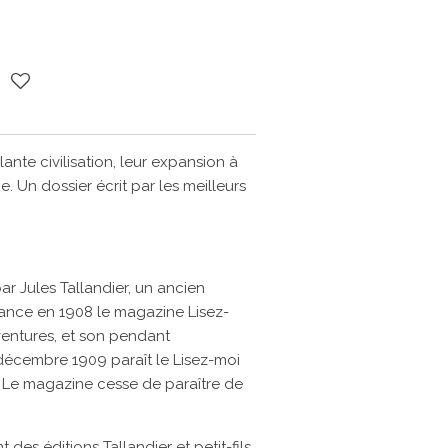
illante civilisation, leur expansion à
ge. Un dossier écrit par les meilleurs
par
Jules Tallandier, un ancien
 lance en 1908 le magazine
Lisez-
ventures, et son pendant
décembre 1909
paraît le
Lisez-moi
a. Le magazine cesse de paraître de
des éditions Tallandier et petit-fils