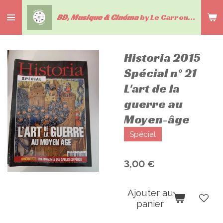
Passer
BD, Musique & Cinéma
by Le Carrousel du livre
au
contenu
principal
Historia 2015
Spécial n° 21
L'art de la
guerre au
Moyen-âge
Spécial
3,00 €
Ajouter au
panier