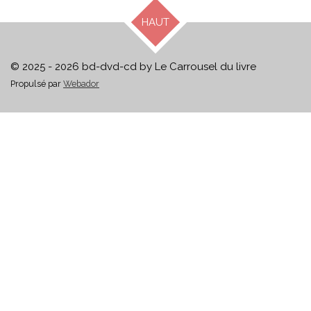
HAUT
© 2025 - 2026 bd-dvd-cd by Le Carrousel du livre
Propulsé par
Webador