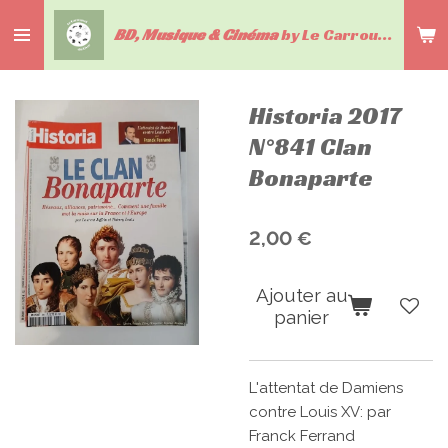
Passer
BD, Musique & Cinéma
by Le Carrousel du livre
au
contenu
principal
Historia 2017
N°841 Clan
Bonaparte
2,00 €
Ajouter au
panier
L'attentat de Damiens
contre Louis XV: par
Franck Ferrand