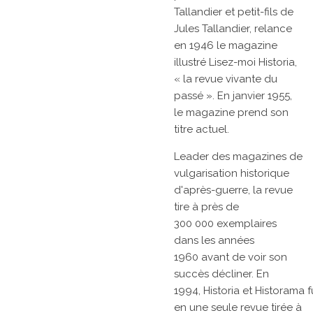
Tallandier et petit-fils de
Jules Tallandier, relance
en 1946 le magazine
illustré
Lisez-moi Historia,
« la revue vivante du
passé ». En
janvier 1955,
le magazine prend son
titre actuel.
Leader des magazines de
vulgarisation historique
d'après-guerre, la revue
tire à près de
300 000 exemplaires
dans les
années
1960
avant de voir son
succès décliner. En
1994,
Historia
et
Historama
f
en une seule revue tirée à