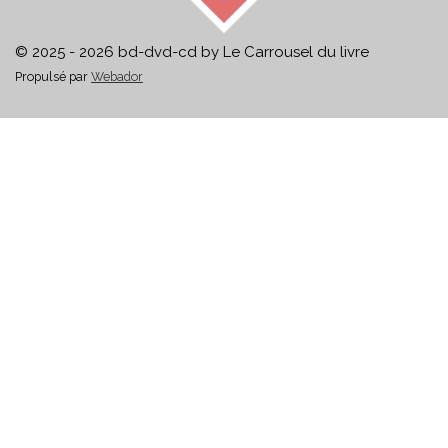
© 2025 - 2026 bd-dvd-cd by Le Carrousel du livre
Propulsé par
Webador