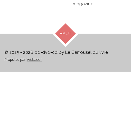
magazine.
HAUT
© 2025 - 2026 bd-dvd-cd by Le Carrousel du livre
Propulsé par
Webador