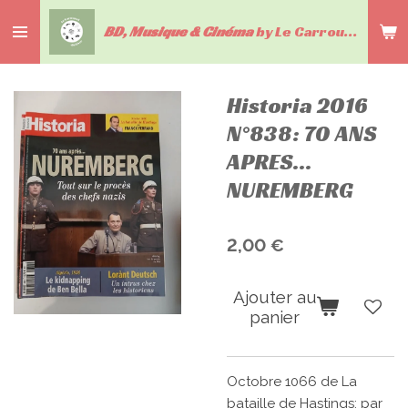
Passer
BD, Musique & Cinéma
by Le Carrousel du livre
au
contenu
principal
Historia 2016
N°838: 70 ANS
APRES...
NUREMBERG
2,00 €
Ajouter au
panier
Octobre 1066 de La
bataille de Hastings: par