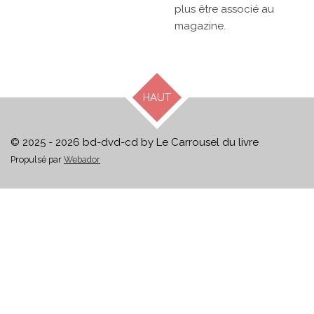
plus être associé au
magazine.
HAUT
© 2025 - 2026 bd-dvd-cd by Le Carrousel du livre
Propulsé par
Webador