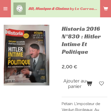
Passer
BD, Musique & Cinéma
by Le Carrousel du livre
au
contenu
principal
Historia 2016
N°830 : Hitler
Intime Et
Politique
2,00 €
Ajouter au
panier
Pétain: L'imposteur de
Verdun Bordeaux: Au