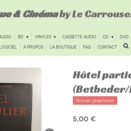
que & Cinéma
by Le Carrousel
 AUDIO
BD
VINYLES
CASSETTE AUDIO
CD
DVD
LOGICIEL
À PROPOS
LA BOUTIQUE
FAQ
CONTACT
Hôtel parti
(Betbeder/
Roman graphique
5,00 €