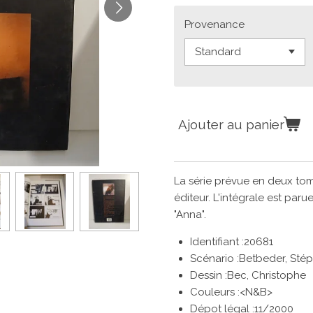
Provenance
Ajouter au panier
La série prévue en deux to
éditeur. L'intégrale est paru
"Anna".
Identifiant :20681
Scénario :
Betbeder, Sté
Dessin :
Bec, Christophe
Couleurs :
<N&B>
Dépot légal :11/2000