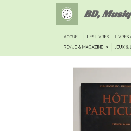
Passer
BD, Musi
au
contenu
principal
ACCUEIL
LES LIVRES
LIVRES
REVUE & MAGAZINE
JEUX & 