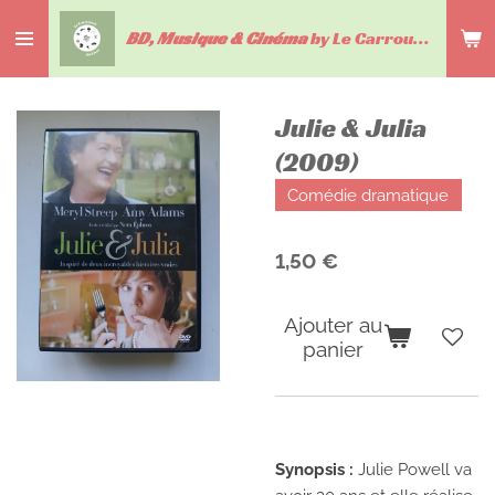
Passer
BD, Musique & Cinéma
by Le Carrousel du livre
au
contenu
principal
Julie & Julia
(2009)
Comédie dramatique
1,50 €
Ajouter au
panier
Synopsis :
Julie Powell va