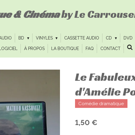
que & Cinéma
by Le Carrousel
 AUDIO
BD
VINYLES
CASSETTE AUDIO
CD
DVD
LOGICIEL
À PROPOS
LA BOUTIQUE
FAQ
CONTACT
Le Fabuleux
d'Amélie Po
Comédie dramatique
1,50 €