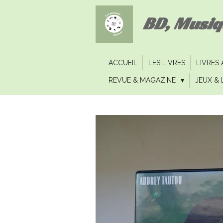
Passer
BD, Musi
au
contenu
principal
ACCUEIL
LES LIVRES
LIVRES
REVUE & MAGAZINE
JEUX & 