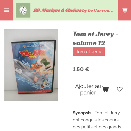
Passer
BD, Musique & Cinéma
by Le Carrousel du livre
au
contenu
principal
Tom et Jerry -
volume 12
Tom et Jerry
1,50 €
Ajouter au
panier
Synopsis :
Tom et Jerry
ont conquis les coeurs
des petits et des grands