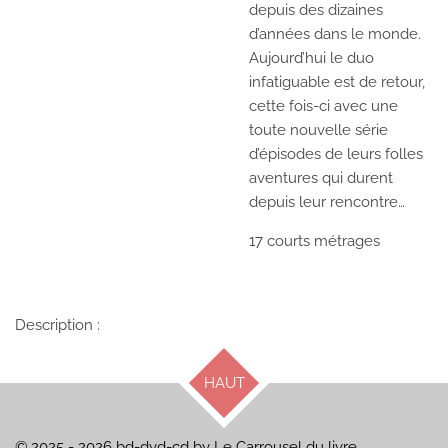
depuis des dizaines
d’années dans le monde.
Aujourd’hui le duo
infatiguable est de retour,
cette fois-ci avec une
toute nouvelle série
d’épisodes de leurs folles
aventures qui durent
depuis leur rencontre…
17 courts métrages
Description :
HAUT
© 2025 - 2026 bd-dvd-cd by Le Carrousel du livre