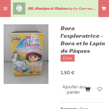
Passer
BD, Musique & Cinéma
by Le Carrousel du livre
au
contenu
principal
Dora
l'exploratrice -
Dora et le Lapin
de Pâques
Dora
1,50 €
Ajouter au
panier