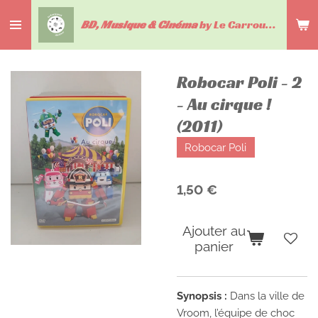
Passer
BD, Musique & Cinéma
by Le Carrousel du livre
au
contenu
principal
Robocar Poli - 2
- Au cirque !
(2011)
Robocar Poli
1,50 €
Ajouter au
panier
Synopsis :
Dans la ville de
Vroom, l’équipe de choc