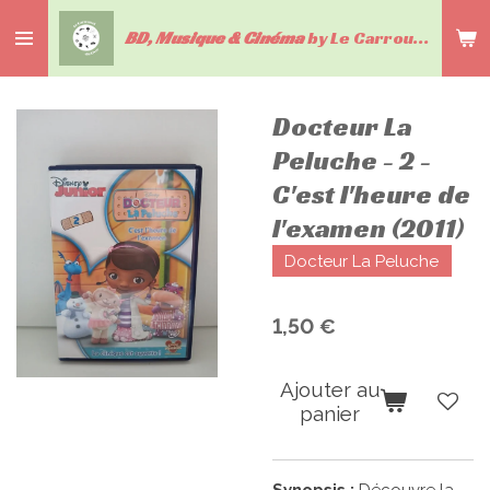
Passer
BD, Musique & Cinéma
by Le Carrousel du livre
au
contenu
principal
Docteur La
Peluche - 2 -
C'est l'heure de
l'examen (2011)
Docteur La Peluche
1,50 €
Ajouter au
panier