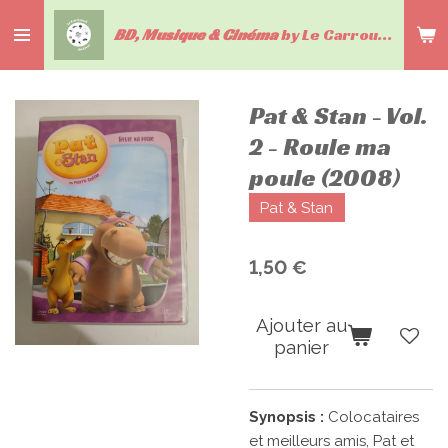
Passer
BD, Musique & Cinéma
by Le Carrousel du livre
au
contenu
principal
Pat & Stan - Vol.
2 - Roule ma
poule (2008)
Pat & Stan
1,50 €
Ajouter au
panier
Synopsis :
Colocataires
et meilleurs amis, Pat et