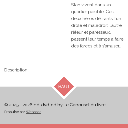
Stan vivent dans un
quartier paisible. Ces
deux héros délirants, l’un
drôle et maladroit, l’autre
râleur et paresseux,
passent leur temps à faire
des farces et à s’amuser…
Description :
HAUT
© 2025 - 2026 bd-dvd-cd by Le Carrousel du livre
Propulsé par
Webador