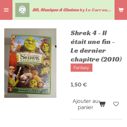
Passer
BD, Musique & Cinéma
by Le Carrousel du livre
au
contenu
principal
Shrek 4 - Il
était une fin -
Le dernier
chapitre (2010)
Fantasy
1,50 €
Ajouter au
panier