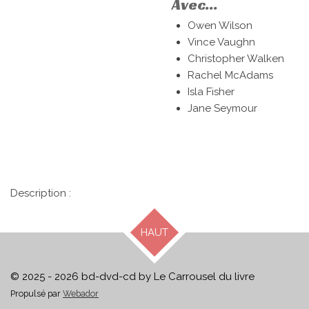
Avec...
Owen Wilson
Vince Vaughn
Christopher Walken
Rachel McAdams
Isla Fisher
Jane Seymour
Description :
HAUT
© 2025 - 2026 bd-dvd-cd by Le Carrousel du livre
Propulsé par
Webador