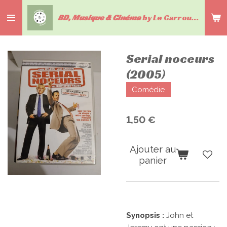
Passer
BD, Musique & Cinéma
by Le Carrousel du livre
au
contenu
principal
Serial noceurs
(2005)
Comédie
1,50 €
Ajouter au
panier
Synopsis :
John et