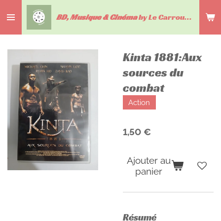
Passer
BD, Musique & Cinéma
by Le Carrousel du livre
au
contenu
principal
Kinta 1881:Aux
sources du
combat
Action
1,50 €
Ajouter au
panier
Résumé