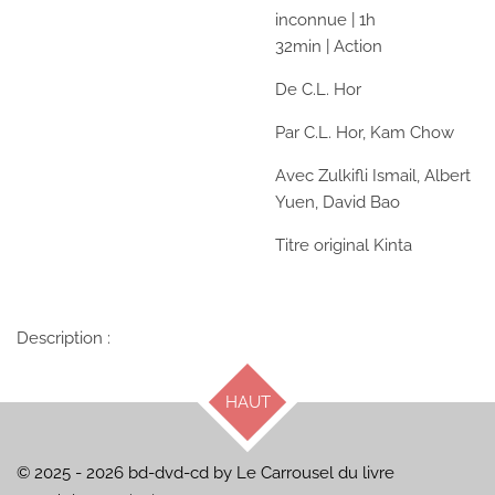
inconnue
|
1h
32min
|
Action
De
C.L. Hor
Par
C.L. Hor,
Kam Chow
Avec
Zulkifli Ismail,
Albert
Yuen,
David Bao
Titre original
Kinta
Description :
HAUT
© 2025 - 2026 bd-dvd-cd by Le Carrousel du livre