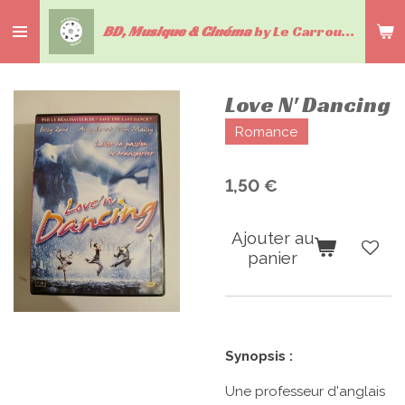
Passer
BD, Musique & Cinéma
by Le Carrousel du livre
au
contenu
principal
Love N' Dancing
Romance
1,50 €
Ajouter au
panier
Synopsis :
Une professeur d'anglais