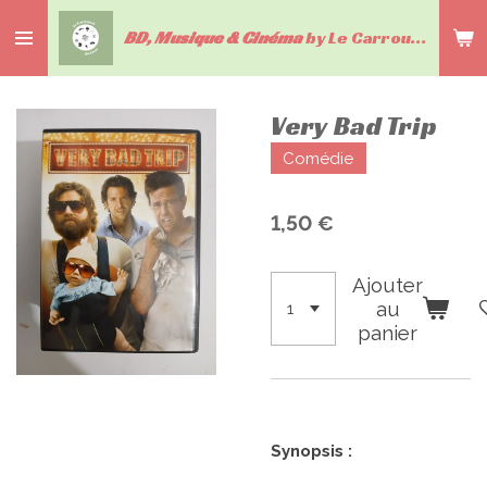
Passer
BD, Musique & Cinéma
by Le Carrousel du livre
au
contenu
principal
Very Bad Trip
Comédie
1,50 €
Ajouter
au
panier
Synopsis :