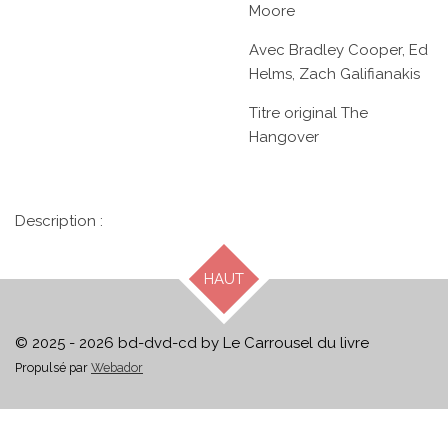
Moore
Avec
Bradley Cooper,
Ed
Helms,
Zach Galifianakis
Titre original
The
Hangover
Description :
HAUT
© 2025 - 2026 bd-dvd-cd by Le Carrousel du livre
Propulsé par
Webador