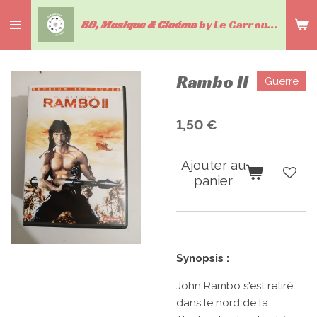
Passer
BD, Musique & Cinéma
by Le Carrousel du livre
au
contenu
principal
Rambo II
Guerre
1,50 €
Ajouter au
panier
Synopsis :
John Rambo s'est retiré
dans le nord de la