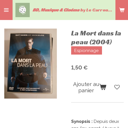
Passer
BD, Musique & Cinéma
by Le Carrousel du livre
au
contenu
principal
La Mort dans la
peau (2004)
Espionnage
1,50 €
Ajouter au
panier
Synopsis :
Depuis deux