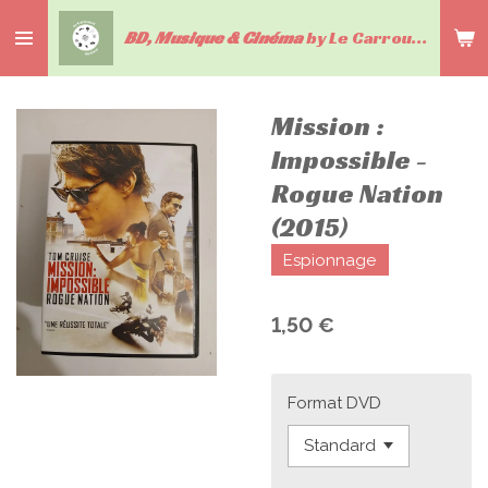
Passer
BD, Musique & Cinéma
by Le Carrousel du livre
au
contenu
principal
Mission :
Impossible -
Rogue Nation
(2015)
Espionnage
1,50 €
Format DVD