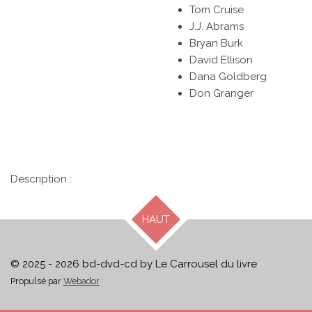
Tom Cruise
J.J. Abrams
Bryan Burk
David Ellison
Dana Goldberg
Don Granger
Description :
HAUT
© 2025 - 2026 bd-dvd-cd by Le Carrousel du livre
Propulsé par
Webador