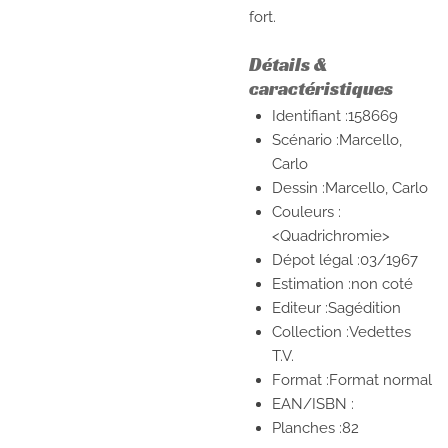
fort.
Détails &
caractéristiques
Identifiant :158669
Scénario :Marcello,
Carlo
Dessin :Marcello, Carlo
Couleurs :
<Quadrichromie>
Dépot légal :03/1967
Estimation :non coté
Editeur :Sagédition
Collection :Vedettes
T.V.
Format :Format normal
EAN/ISBN :
Planches :82