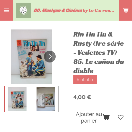
Passer
BD, Musique & Cinéma
by Le Carrousel du livre
au
contenu
principal
Rin Tin Tin &
Rusty (1re série
- Vedettes TV)
85. Le cañon du
diable
Rintintin
4,00 €
Ajouter au
panier