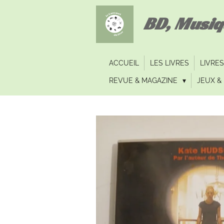
Passer
BD, Musi
au
contenu
principal
ACCUEIL
LES LIVRES
LIVRES
REVUE & MAGAZINE
JEUX & 