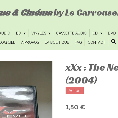
que & Cinéma
by Le Carrousel
 AUDIO
BD
VINYLES
CASSETTE AUDIO
CD
DVD
LOGICIEL
À PROPOS
LA BOUTIQUE
FAQ
CONTACT
xXx : The N
(2004)
Action
1,50 €