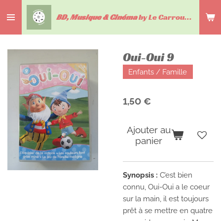
Passer
BD, Musique & Cinéma
by Le Carrousel du livre
au
contenu
principal
Oui-Oui 9
Enfants / Famille
1,50 €
Ajouter au
panier
Synopsis :
C’est bien
connu, Oui-Oui a le coeur
sur la main, il est toujours
prêt à se mettre en quatre