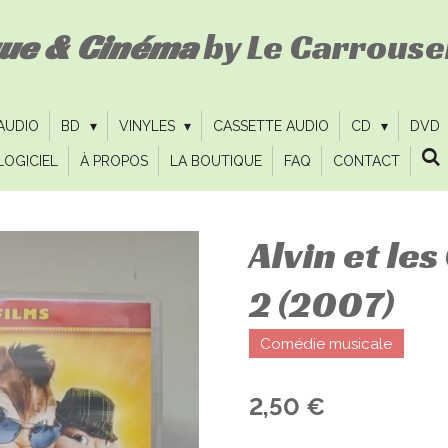
que & Cinéma
by Le Carrousel
 AUDIO
BD
VINYLES
CASSETTE AUDIO
CD
DVD
LOGICIEL
À PROPOS
LA BOUTIQUE
FAQ
CONTACT
Alvin et le
2 (2007)
Comédie musicale
2,50 €