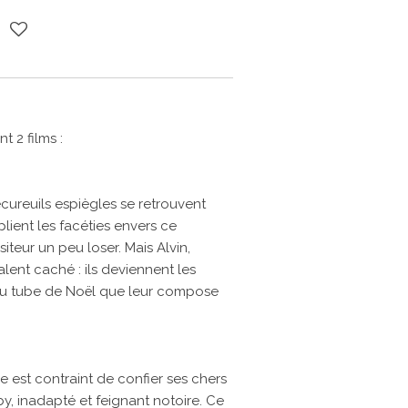
t 2 films :
écureuils espiègles se retrouvent
plient les facéties envers ce
eur un peu loser. Mais Alvin,
lent caché : ils deviennent les
au tube de Noël que leur compose
ve est contraint de confier ses chers
, inadapté et feignant notoire. Ce