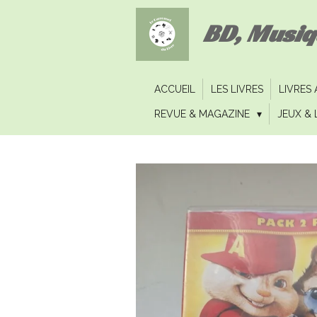
Passer
BD, Musi
au
contenu
principal
ACCUEIL
LES LIVRES
LIVRES
REVUE & MAGAZINE
JEUX & 