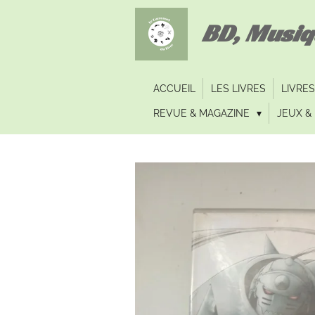
Passer
BD, Musi
au
contenu
principal
ACCUEIL
LES LIVRES
LIVRES
REVUE & MAGAZINE
JEUX & 