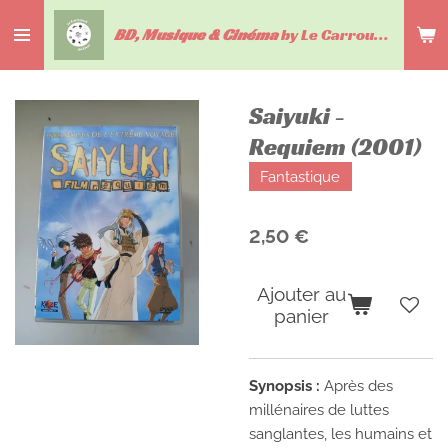
Passer
BD, Musique & Cinéma
by Le Carrousel du livre
au
contenu
principal
Saiyuki -
Requiem (2001)
Fantastique
2,50 €
Ajouter au
panier
Synopsis :
Après des
millénaires de luttes
sanglantes, les humains et