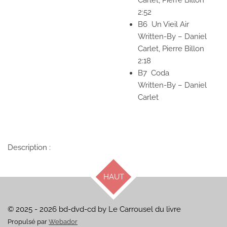
Carlet,
Pierre Billon
2:52
B6
Un Vieil Air
Written-By
–
Daniel
Carlet,
Pierre Billon
2:18
B7
Coda
Written-By
–
Daniel
Carlet
Description :
HAUT
© 2025 - 2026 bd-dvd-cd by Le Carrousel du livre
Propulsé par
Webador