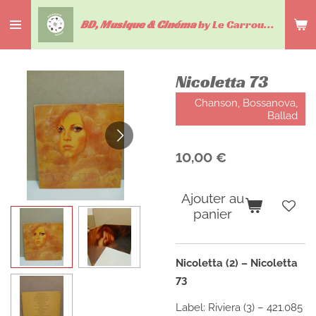
Passer
BD, Musique & Cinéma
by Le Carrousel du livre
au
contenu
principal
Nicoletta 73
Chanson, Bossanova,
Ballad
10,00 €
Ajouter au
panier
Nicoletta (2) – Nicoletta
73
Label:
Riviera (3)
– 421.085