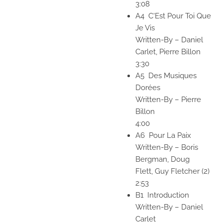
3:08
A4
C'Est Pour Toi Que
Je Vis
Written-By
–
Daniel
Carlet,
Pierre Billon
3:30
A5
Des Musiques
Dorées
Written-By
–
Pierre
Billon
4:00
A6
Pour La Paix
Written-By
–
Boris
Bergman,
Doug
Flett,
Guy Fletcher (2)
2:53
B1
Introduction
Written-By
–
Daniel
Carlet