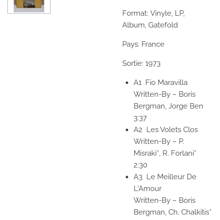
Format: Vinyle
,
LP,
Album
,
Gatefold
Pays: France
Sortie: 1973
A1
Fio Maravilla
Written-By
–
Boris
Bergman,
Jorge Ben
3:37
A2
Les Volets Clos
Written-By
–
P.
Misraki*,
R. Forlani*
2:30
A3
Le Meilleur De
L'Amour
Written-By
–
Boris
Bergman,
Ch. Chalkitis*