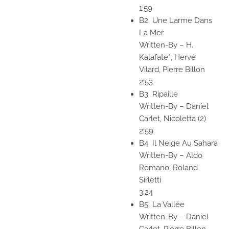
1:59
B2
Une Larme Dans
La Mer
Written-By
–
H.
Kalafate*,
Hervé
Vilard,
Pierre Billon
2:53
B3
Ripaille
Written-By
–
Daniel
Carlet,
Nicoletta (2)
2:59
B4
Il Neige Au Sahara
Written-By
–
Aldo
Romano,
Roland
Sirletti
3:24
B5
La Vallée
Written-By
–
Daniel