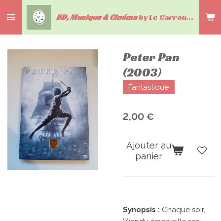
Passer
BD, Musique & Cinéma
by Le Carrousel du livre
au
contenu
principal
Peter Pan
(2003)
Fantastique
2,00 €
Ajouter au
panier
Synopsis :
Chaque soir,