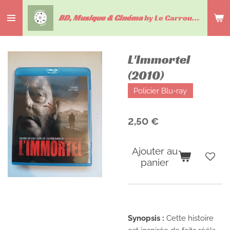
Passer
BD, Musique & Cinéma
by Le Carrousel du livre
au
contenu
principal
L'Immortel
(2010)
Policier Blu-ray
2,50 €
Ajouter au
panier
Synopsis :
Cette histoire