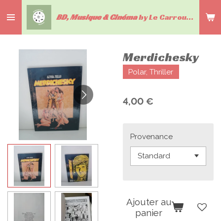
Passer
BD, Musique & Cinéma
by Le Carrousel du livre
au
contenu
principal
Merdichesky
Polar, Thriller
4,00 €
Provenance
Ajouter au
panier