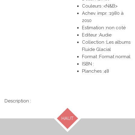
Couleurs :
<N&B>
Achev. impr. :1980 à
2010
Estimation :non coté
Editeur :
Audie
Collection :Les albums
Fluide Glacial
Format :Format normal
ISBN :
Planches :
48
Description :
HAUT