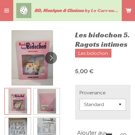
Passer
BD, Musique & Cinéma
by Le Carrousel du livre
au
contenu
principal
Les bidochon 5.
Ragots intimes
Les bidochon
5,00 €
Provenance
Ajouter au