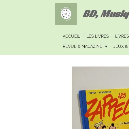
Passer
BD, Musi
au
contenu
principal
ACCUEIL
LES LIVRES
LIVRES
REVUE & MAGAZINE
JEUX & 