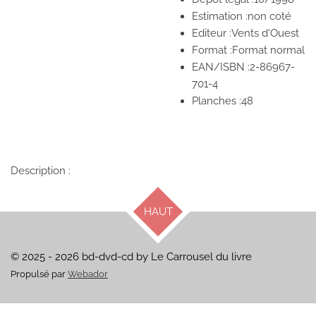
Estimation :non coté
Editeur :Vents d'Ouest
Format :Format normal
EAN/ISBN :2-86967-
701-4
Planches :48
Description :
HAUT
© 2025 - 2026 bd-dvd-cd by Le Carrousel du livre
Propulsé par
Webador