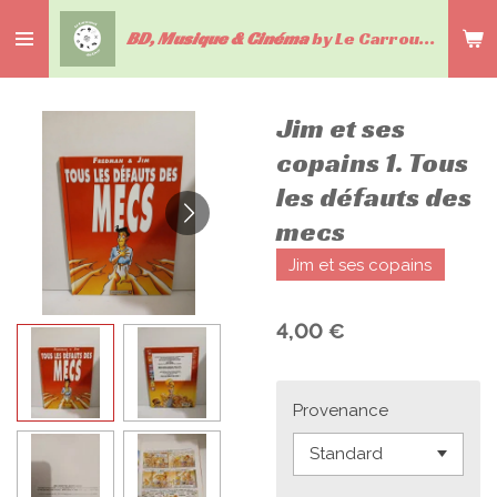
Passer
BD, Musique & Cinéma
by Le Carrousel du livre
au
contenu
principal
Jim et ses
copains 1. Tous
les défauts des
mecs
Jim et ses copains
4,00 €
Provenance