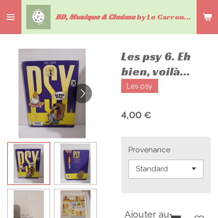
Passer
BD, Musique & Cinéma
by Le Carrousel du livre
au
contenu
principal
Les psy 6. Eh
bien, voilà...
Les psy
4,00 €
Provenance
Ajouter au