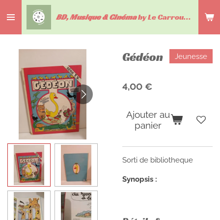
Passer
BD, Musique & Cinéma
by Le Carrousel du livre
au
contenu
principal
Gédéon
Jeunesse
4,00 €
Ajouter au
panier
Sorti de bibliotheque
Synopsis :