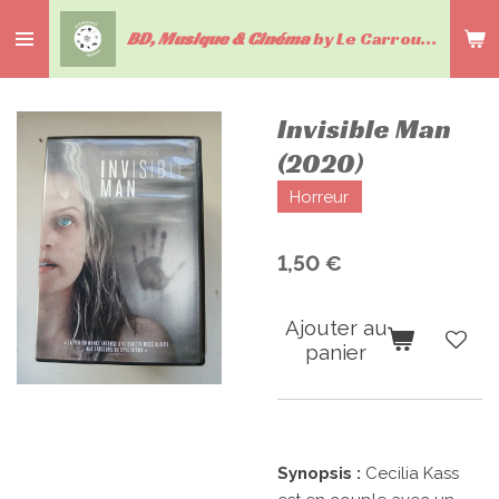
Passer
BD, Musique & Cinéma
by Le Carrousel du livre
au
contenu
principal
Invisible Man
(2020)
Horreur
1,50 €
Ajouter au
panier
Synopsis :
Cecilia Kass