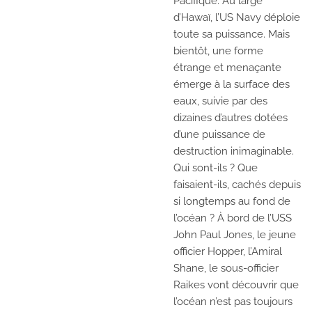
Pacifique. Au large
d’Hawaï, l’US Navy déploie
toute sa puissance. Mais
bientôt, une forme
étrange et menaçante
émerge à la surface des
eaux, suivie par des
dizaines d’autres dotées
d’une puissance de
destruction inimaginable.
Qui sont-ils ? Que
faisaient-ils, cachés depuis
si longtemps au fond de
l’océan ? À bord de l’USS
John Paul Jones, le jeune
officier Hopper, l’Amiral
Shane, le sous-officier
Raikes vont découvrir que
l’océan n’est pas toujours