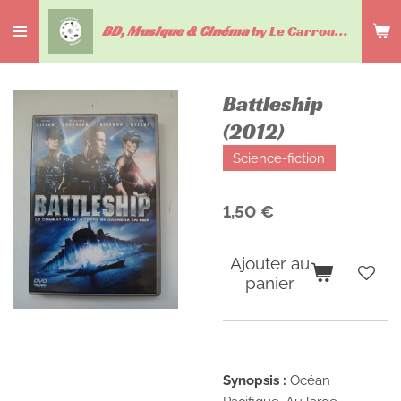
Passer
BD, Musique & Cinéma
by Le Carrousel du livre
au
contenu
principal
Battleship
(2012)
Science-fiction
1,50 €
Ajouter au
panier
Synopsis :
Océan