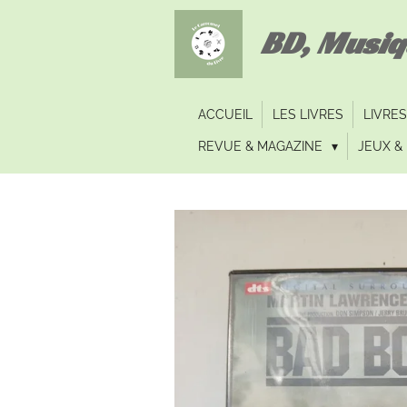
Passer
BD, Musi
au
contenu
principal
ACCUEIL
LES LIVRES
LIVRES
REVUE & MAGAZINE
JEUX & 