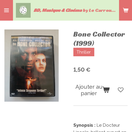
Passer
BD, Musique & Cinéma
by Le Carrousel du livre
au
contenu
principal
Bone Collector
(1999)
Thriller
1,50 €
Ajouter au
panier
Synopsis :
Le Docteur