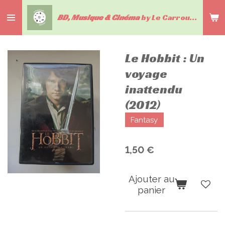
Passer
BD, Musique & Cinéma
by Le Carrousel du livre
au
contenu
principal
Le Hobbit : Un
voyage
inattendu
(2012)
Fantasy
1,50 €
Ajouter au
panier