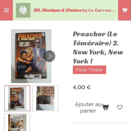
Passer
BD, Musique & Cinéma
by Le Carrousel du livre
au
contenu
principal
Preacher (Le
Téméraire) 2.
New York, New
York !
Polar, Thriller
4,00 €
Ajouter au
panier