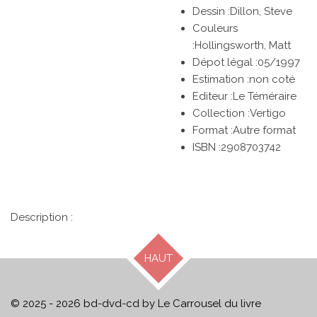
Dessin :
Dillon, Steve
Couleurs
:
Hollingsworth, Matt
Dépot légal :05/1997
Estimation :non coté
Editeur :
Le Téméraire
Collection :Vertigo
Format :Autre format
ISBN :
2908703742
Description :
HAUT
© 2025 - 2026 bd-dvd-cd by Le Carrousel du livre