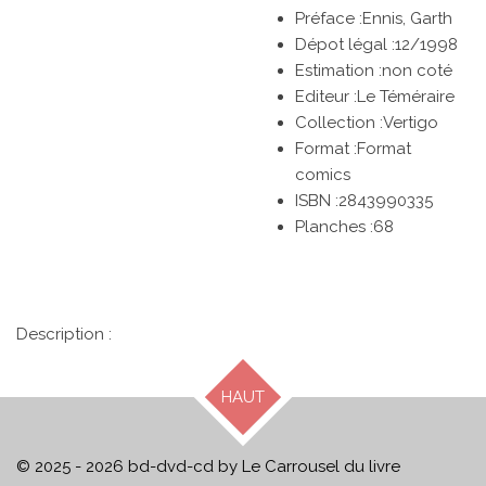
Préface :
Ennis, Garth
Dépot légal :12/1998
Estimation :non coté
Editeur :
Le Téméraire
Collection :Vertigo
Format :Format
comics
ISBN :
2843990335
Planches :
68
Description :
HAUT
© 2025 - 2026 bd-dvd-cd by Le Carrousel du livre