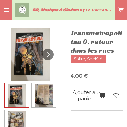
Passer
BD, Musique & Cinéma
by Le Carrousel du livre
au
contenu
principal
Transmetropoli
tan 0. retour
dans les rues
Satire, Société
4,00 €
Ajouter au
panier